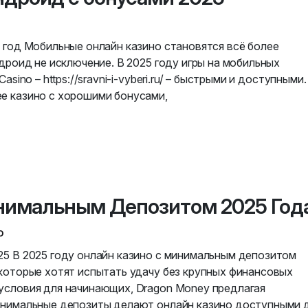
 год Мобильные онлайн казино становятся всё более
дроид не исключение. В 2025 году игры на мобильных
ino – https://sravni-i-vyberi.ru/ – быстрыми и доступными.
е казино с хорошими бонусами,
нимальным Депозитом 2025 Год
D
5 В 2025 году онлайн казино с минимальным депозитом
которые хотят испытать удачу без крупных финансовых
условия для начинающих, Dragon Money предлагая
инимальные депозиты делают онлайн казино доступными 