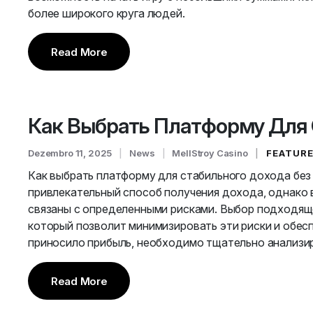
более широкого круга людей.
Read More
Как Выбрать Платформу Для 
Dezembro 11, 2025
News
MellStroy Casino
FEATUR
Как выбрать платформу для стабильного дохода без
привлекательный способ получения дохода, однако важ
связаны с определенными рисками. Выбор подходящ
который позволит минимизировать эти риски и обес
приносило прибыль, необходимо тщательно анализи
Read More