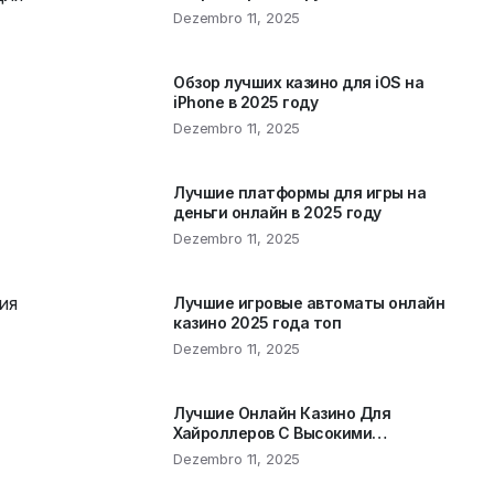
Ставками 2025
Dezembro 11, 2025
Обзор лучших казино для iOS на
iPhone в 2025 году
Dezembro 11, 2025
Лучшие платформы для игры на
деньги онлайн в 2025 году
Dezembro 11, 2025
ия
Лучшие игровые автоматы онлайн
казино 2025 года топ
,
Dezembro 11, 2025
Лучшие Онлайн Казино Для
Хайроллеров С Высокими
Ставками
Dezembro 11, 2025