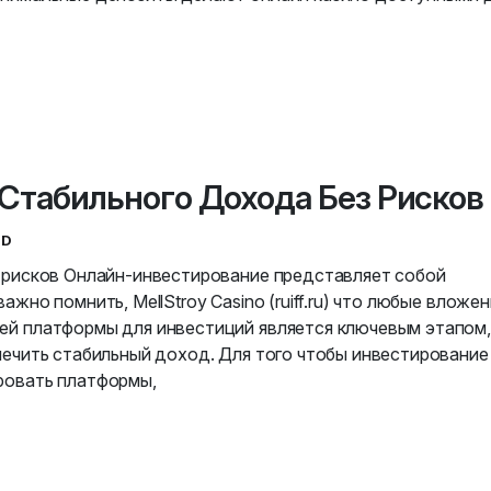
Стабильного Дохода Без Рисков
ED
 рисков Онлайн-инвестирование представляет собой
но помнить, MellStroy Casino (ruiff.ru) что любые вложен
ей платформы для инвестиций является ключевым этапом
печить стабильный доход. Для того чтобы инвестирование
ровать платформы,