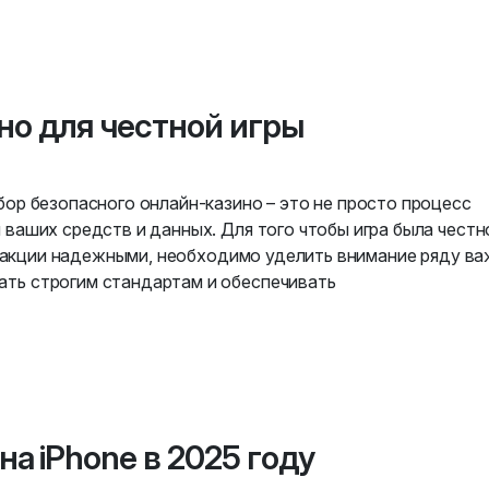
но для честной игры
бор безопасного онлайн-казино – это не просто процесс
 ваших средств и данных. Для того чтобы игра была честн
ранзакции надежными, необходимо уделить внимание ряду в
ать строгим стандартам и обеспечивать
на iPhone в 2025 году