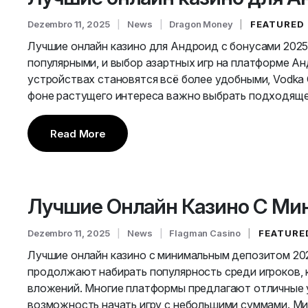
Dezembro 11, 2025
News
Dragon Money
FEATURED
Лучшие онлайн казино для Андроид с бонусами 2025
популярными, и выбор азартных игр на платформе Ан
устройствах становятся всё более удобными, Vodka Cas
фоне растущего интереса важно выбрать подходяще
Read More
Лучшие Онлайн Казино С Ми
Dezembro 11, 2025
News
Flagman Casino
FEATURE
Лучшие онлайн казино с минимальным депозитом 202
продолжают набирать популярность среди игроков, 
вложений. Многие платформы предлагают отличные 
возможность начать игру с небольшими суммами. М