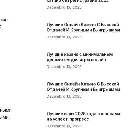
казино без регистрации 2025
Dezembro 10, 2025
орые
Лучшие Онлайн Казино С Высокой
S
Отдачей И Крупными Выигрышами
Dezembro 10, 2025
Лучшие казино с минимальным
депозитом для игры онлайн
Dezembro 10, 2025
Лучшие Онлайн Казино С Высокой
Отдачей И Крупными Выигрышами
Dezembro 10, 2025
жными
Лучшие игры 2025 года с шансами
тыми,
на успех и прогресс
Dezembro 10, 2025