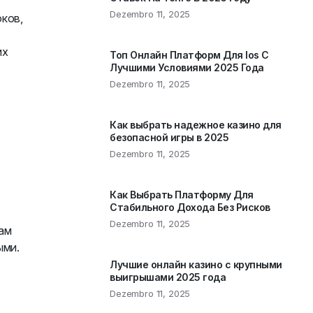
Dezembro 11, 2025
ков,
их
Топ Онлайн Платформ Для Ios С
Лучшими Условиями 2025 Года
Dezembro 11, 2025
Как выбрать надежное казино для
безопасной игры в 2025
Dezembro 11, 2025
Как Выбрать Платформу Для
Стабильного Дохода Без Рисков
Dezembro 11, 2025
ам
ыми.
Лучшие онлайн казино с крупными
выигрышами 2025 года
Dezembro 11, 2025