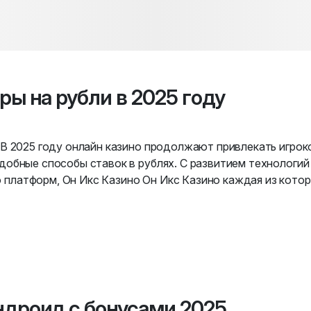
ры на рубли в 2025 году
у В 2025 году онлайн казино продолжают привлекать игрок
удобные способы ставок в рублях. С развитием технологий
 платформ, Он Икс Казино Он Икс Казино каждая из кото
ндроид с бонусами 2025