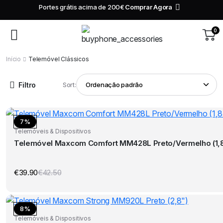
Portes grátis acima de 200€
Comprar Agora
1
2
0
Início
Telemóvel Clássicos
Filtro
Sort:
7%
Telemóveis & Dispositivos
Telemóvel Maxcom Comfort MM428L Preto/Vermelho (1,8
€
39.90
€
42.50
O
O
preço
preço
original
atual
era:
é:
€42.50.
€39.90.
8%
Telemóveis & Dispositivos