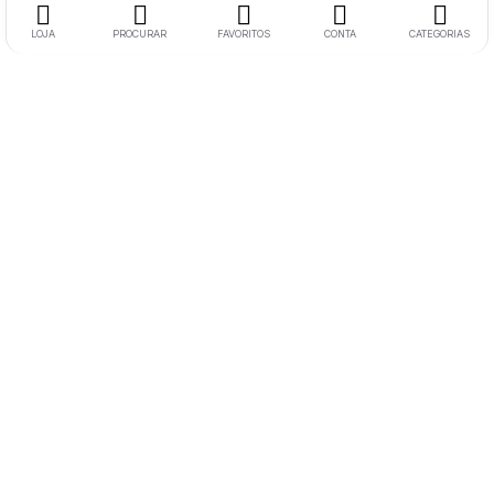
LOJA
PROCURAR
FAVORITOS
CONTA
CATEGORIAS
Morada:
Rua Soeiro Viegas N17 RC Esquerdo 6300-758
Guarda
Telemóvel:
+351 936648294
(Chamada para rede móvel nacional)
Email:
buyphoneacessories.pt@gmail.com
Links Úteis