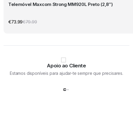
Telemóvel Maxcom Strong MM920L Preto (2,8″)
€
73.99
€
79.99
O
O
preço
preço
original
atual
era:
é:
€79.99.
€73.99.
Apoio ao Cliente
Estamos disponíveis para ajudar-te sempre que precisares.