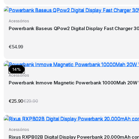
original
atual
era:
é:
€52.45.
€49.90.
Acessórios
Powerbank Baseus QPow2 Digital Display Fast Charger 3
€
54.99
14%
Acessórios
Powerbank Inmove Magnetic Powerbank 10000Mah 20W 
€
25.90
€
29.90
O
O
preço
preço
original
atual
era:
é:
€29.90.
€25.90.
Acessórios
Rixus RXPB02B Digital Display Powerbank 20.000mAh co