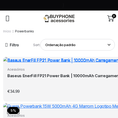
0
Início
Powerbanks
Filtro
Sort:
Acessórios
Baseus EnerFill FP21 Power Bank | 10000mAh Carregamen
€
34.99
5%
Acessórios