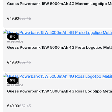
Guess Powerbank 15W 5000mAh 4G Marrom Logotipo Me
€
49.90
€
52.45
O
O
preço
preço
original
atual
era:
é:
€52.45.
€49.90.
5%
Acessórios
Guess Powerbank 15W 5000mAh 4G Preto Logotipo Metá
€
49.90
€
52.45
O
O
preço
preço
original
atual
era:
é:
€52.45.
€49.90.
5%
Acessórios
Guess Powerbank 15W 5000mAh 4G Rosa Logotipo Metál
€
49.90
€
52.45
O
O
preço
preço