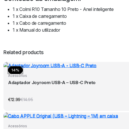
1 x Colmi R10 Tamanho 10 Preto - Anel inteligente
1 x Caixa de carregamento
1 x Cabo de carregamento
1 x Manual do utilizador
Related products
14%
Acessórios
Adaptador Joyroom USB-A – USB-C Preto
€
12.99
€
14.95
O
O
preço
preço
original
atual
era:
é:
€14.95.
€12.99.
Acessórios