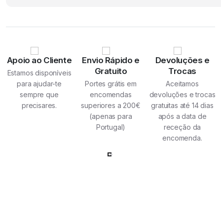
original
atual
era:
é:
€47.99.
€44.99.
Apoio ao Cliente
Envio Rápido e
Devoluções e
Gratuito
Trocas
Estamos disponíveis
para ajudar-te
Portes grátis em
Aceitamos
sempre que
encomendas
devoluções e trocas
precisares.
superiores a 200€
gratuitas até 14 dias
(apenas para
após a data de
Portugal)
receção da
encomenda.