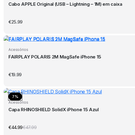
Cabo APPLE Original (USB – Lightning – 1M) em caixa
€
25.99
Acessórios
FAIRPLAY POLARIS 2M MagSafe iPhone 15
€
19.99
7%
Acessórios
Capa RHINOSHIELD SolidX iPhone 15 Azul
€
44.99
€
47.99
O
O
preço
preço