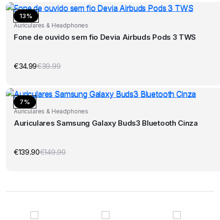
13%
Auriculares & Headphones
Fone de ouvido sem fio Devia Airbuds Pods 3 TWS
€
34.99
€
39.99
O
O
preço
preço
original
atual
era:
é:
€39.99.
€34.99.
7%
Auriculares & Headphones
Auriculares Samsung Galaxy Buds3 Bluetooth Cinza
€
139.90
€
149.90
O
O
preço
preço
original
atual
era:
é:
€149.90.
€139.90.