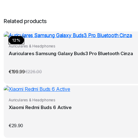
Related products
12%
Auriculares & Headphones
Auriculares Samsung Galaxy Buds3 Pro Bluetooth Cinza
€
199.99
€
226.00
O
O
preço
preço
original
atual
era:
é:
€226.00.
€199.99.
Auriculares & Headphones
Xiaomi Redmi Buds 6 Active
€
29.90