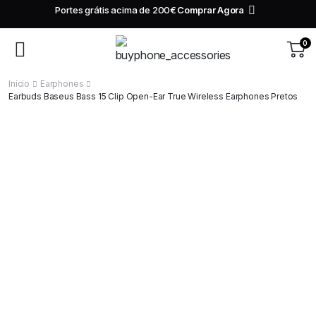
tis acima de 200€
Comprar Agora
10€ de desconto na tua pr
200€
0
Início
Earphones
Earbuds Baseus Bass 15 Clip Open-Ear True Wireless Earphones Pretos