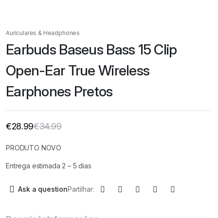
Auriculares & Headphones
Earbuds Baseus Bass 15 Clip
Open-Ear True Wireless
Earphones Pretos
€
28.99
€
34.99
O
O
preço
preço
original
atual
PRODUTO NOVO
era:
é:
€34.99.
€28.99.
Entrega estimada 2 – 5 dias
Ask a question
Partilhar: