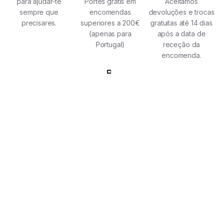
para ajudar-te
Portes grátis em
Aceitamos
sempre que
encomendas
devoluções e trocas
precisares.
superiores a 200€
gratuitas até 14 dias
(apenas para
após a data de
Portugal)
receção da
encomenda.