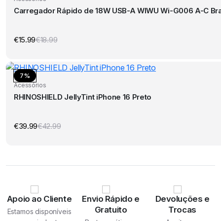
Carregador Rápido de 18W USB-A WIWU Wi-G006 A-C Br
€
15.99
€
18.99
O
O
preço
preço
original
atual
era:
é:
€18.99.
€15.99.
7%
Acessórios
RHINOSHIELD JellyTint iPhone 16 Preto
€
39.99
€
42.99
O
O
preço
preço
original
atual
era:
é:
€42.99.
€39.99.
Apoio ao Cliente
Envio Rápido e
Devoluções e
Gratuito
Trocas
Estamos disponíveis