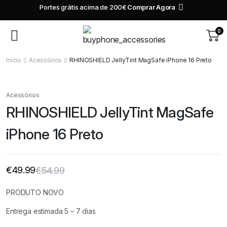
rtes grátis acima de 200€
Comprar Agora
10€ de desconto 
200€
0
Início
Acessórios
RHINOSHIELD JellyTint MagSafe iPhone 16 Preto
Acessórios
RHINOSHIELD JellyTint MagSafe
iPhone 16 Preto
€
49.99
€
54.99
O
O
preço
preço
original
atual
PRODUTO NOVO
era:
é:
€54.99.
€49.99.
Entrega estimada 5 – 7 dias