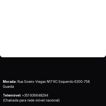
Morada:
Rua Soeiro Viegas N17 RC Esquerdo 6300-758
Guarda
Telemóvel:
+351 936648294
(Chamada para rede móvel nacional)