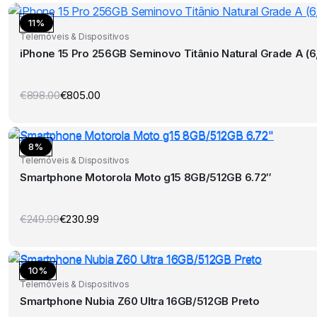
11%
Telemóveis & Dispositivos
iPhone 15 Pro 256GB Seminovo Titânio Natural Grade A (6,
€
898.00
€
805.00
O
O
preço
preço
original
atual
era:
é:
€898.00.
€805.00.
8%
Telemóveis & Dispositivos
Smartphone Motorola Moto g15 8GB/512GB 6.72″
€
249.99
€
230.99
O
O
preço
preço
original
atual
era:
é:
€249.99.
€230.99.
10%
Telemóveis & Dispositivos
Smartphone Nubia Z60 Ultra 16GB/512GB Preto