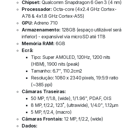
Chipset:
Qualcomm Snapdragon 6 Gen 3 (4 nm)
Processador:
Octa-core (4x2.4 GHz Cortex-
A78 & 4x1.8 GHz Cortex-A55)
GPU:
Adreno 710
Armazenamento:
128GB (espaço utilizável será
inferior) - expansível via microSD até 1TB
Memória RAM:
6GB
Ecrã:
Tipo: Super AMOLED, 120Hz, 1200 nits
(HBM), 1900 nits (peak)
Tamanho: 6.7", 110.2cm2
Resolução: 1080 x 2340 pixels, 19:5:9 ratio
(~385 ppi)
Câmaras Traseiras:
50 MP, f/1.8, (wide), 1/1.96", PDAF, OIS
8 MP, f/2.2, 123˚, (ultrawide), 1/4.0", 1.12µm
5 MP, f/2.4, (macro)
Câmaras Frontais:
12 MP, f/2.2, (wide)
Dados: