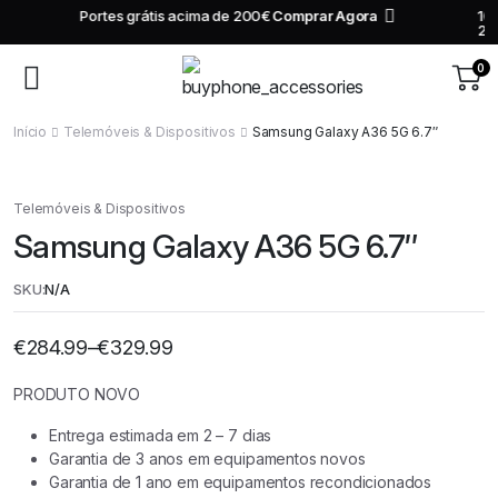
10€ de desconto na tua primeira compra superior a
Comprar
200€
Agora
0
Início
Telemóveis & Dispositivos
Samsung Galaxy A36 5G 6.7″
Telemóveis & Dispositivos
Samsung Galaxy A36 5G 6.7″
SKU:
N/A
€
284.99
–
€
329.99
Preço
range:
€284.99
PRODUTO NOVO
through
€329.99
Entrega estimada em 2 – 7 dias
Garantia de 3 anos em equipamentos novos
Garantia de 1 ano em equipamentos recondicionados