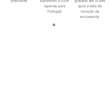
precisares.
superiores a 200€
gratuitas até 14 dias
(apenas para
após a data de
Portugal)
receção da
encomenda.