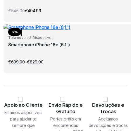
€
545.00
€
494.99
O
O
preço
preço
original
atual
era:
é:
€545.00.
€494.99.
6%
Telemóveis & Dispositivos
Smartphone iPhone 16e (6,1″)
€
699.00
–
€
829.00
Preço
range:
€699.00
through
€829.00
Apoio ao Cliente
Envio Rápido e
Devoluções e
Gratuito
Trocas
Estamos disponíveis
para ajudar-te
Portes grátis em
Aceitamos
sempre que
encomendas
devoluções e trocas