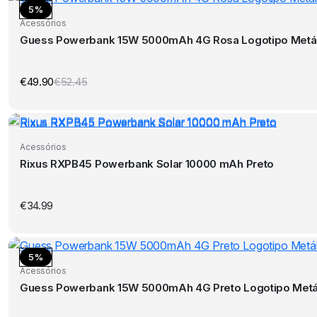
5%
Acessórios
Guess Powerbank 15W 5000mAh 4G Rosa Logotipo Metál
€
49.90
€
52.45
O
O
preço
preço
original
atual
era:
é:
€52.45.
€49.90.
Acessórios
Rixus RXPB45 Powerbank Solar 10000 mAh Preto
€
34.99
5%
Acessórios
Guess Powerbank 15W 5000mAh 4G Preto Logotipo Metá