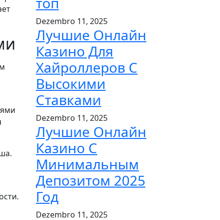
топ
ает
Dezembro 11, 2025
Лучшие Онлайн
ми
Казино Для
Хайроллеров С
ам
Высокими
Ставками
иями
Dezembro 11, 2025
я
Лучшие Онлайн
Казино С
ша.
Минимальным
Депозитом 2025
Год
ости.
Dezembro 11, 2025