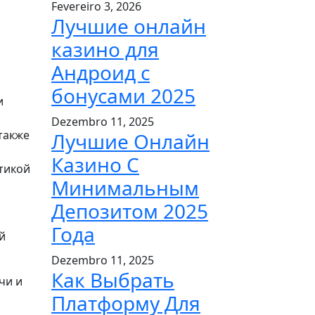
Fevereiro 3, 2026
Лучшие онлайн
казино для
Андроид с
бонусами 2025
и
Dezembro 11, 2025
также
Лучшие Онлайн
Казино С
тикой
Минимальным
Депозитом 2025
Года
й
Dezembro 11, 2025
Как Выбрать
чи и
Платформу Для