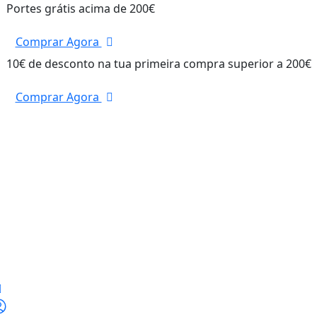
Portes grátis acima de 200€
Comprar Agora
10€ de desconto na tua primeira compra superior a 200€
Comprar Agora