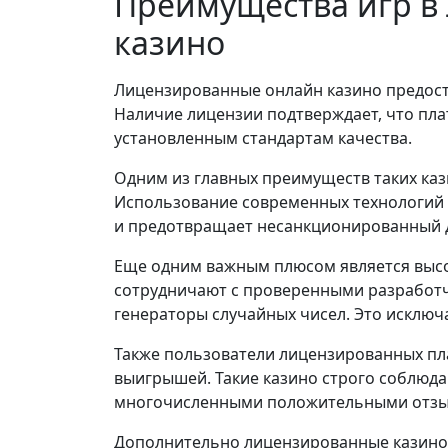
Преимущества игр в
казино
Лицензированные онлайн казино предоста
Наличие лицензии подтверждает, что пла
установленным стандартам качества.
Одним из главных преимуществ таких каз
Использование современных технологий
и предотвращает несанкционированный д
Еще одним важным плюсом является высо
сотрудничают с проверенными разработ
генераторы случайных чисел. Это исключ
Также пользователи лицензированных пл
выигрышей. Такие казино строго соблюда
многочисленными положительными отзы
Дополнительно лицензированные казино 