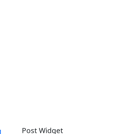
и
Post Widget