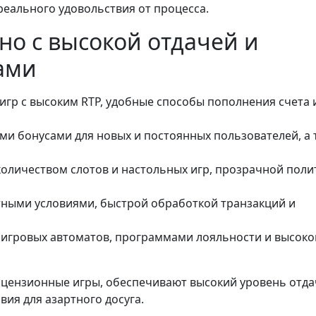
реального удовольствия от процесса.
о с высокой отдачей и
ами
игр с высоким RTP, удобные способы пополнения счета 
ыми бонусами для новых и постоянных пользователей, а 
количеством слотов и настольных игр, прозрачной поли
стными условиями, быстрой обработкой транзакций и
 игровых автоматов, программами лояльности и высоко
ицензионные игры, обеспечивают высокий уровень отда
ия для азартного досуга.