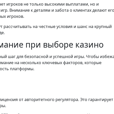
ет игроков не только высокими выплатами, но и
гр. Внимание к деталям и забота о клиентах делают ег
ых игроков.
ут рассчитывать на честные условия и шанс на крупный
де.
имание при выборе казино
ный шаг для безопасной и успешной игры. Чтобы избеж
имание на несколько ключевых факторов, которые
ость платформы.
 лицензия от авторитетного регулятора. Это гарантирует
ры.