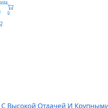
onta
0
 С Высокой Отдачей И Крупным