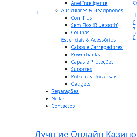
C
Anel Inteligente
Auriculares & Headphones
Com Fios
0
Sem Fios (Bluetooth)
Colunas
0
Essenciais & Acessórios
Cabos e Carregadores
Powerbanks
Capas e Proteções
Suportes
Pulseiras Universais
Gadgets
Reparações
Nickel
Contactos
Лучшие Онлайн Казино