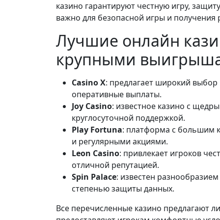
казино гарантируют честную игру, защит
важно для безопасной игры и получения 
Лучшие онлайн казин
крупными выигрыш
Casino X
: предлагает широкий выбор 
оперативные выплаты.
Joy Casino
: известное казино с щедр
круглосуточной поддержкой.
Play Fortuna
: платформа с большим 
и регулярными акциями.
Leon Casino
: привлекает игроков че
отличной репутацией.
Spin Palace
: известен разнообразием
степенью защиты данных.
Все перечисленные казино предлагают л
предоставляют игрокам комфортные услов