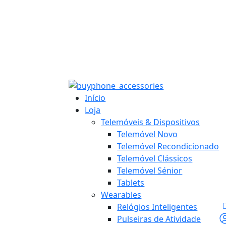
Início
Loja
Telemóveis & Dispositivos
Telemóvel Novo
Telemóvel Recondicionado
Telemóvel Clássicos
Telemóvel Sénior
Tablets
Wearables
Relógios Inteligentes
Pulseiras de Atividade