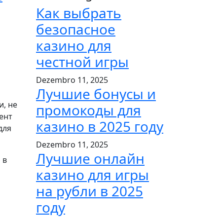
Как выбрать
безопасное
казино для
честной игры
Dezembro 11, 2025
Лучшие бонусы и
, не
промокоды для
ент
казино в 2025 году
для
Dezembro 11, 2025
Лучшие онлайн
 в
казино для игры
на рубли в 2025
году