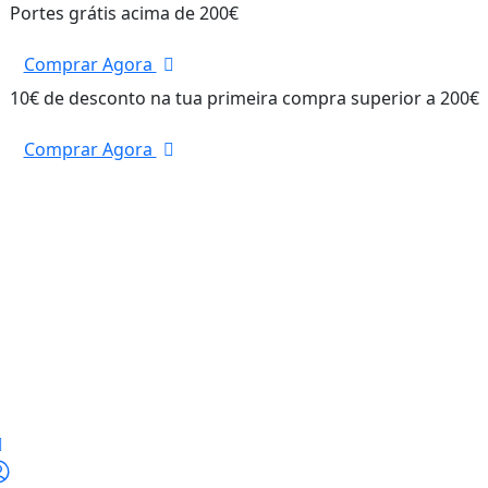
Portes grátis acima de 200€
Comprar Agora
10€ de desconto na tua primeira compra superior a 200€
Comprar Agora