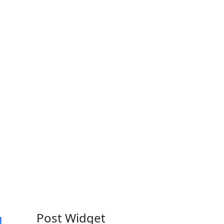
и
Post Widget