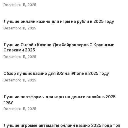
Dezembro 11, 2025
Лучшие онлайн казино для игры на рубли в 2025 году
Dezembro 11, 2025
Лучшие Онлайн Казино Для Хайроллеров С Крупными
Ставками 2025
Dezembro 11, 2025
Обзор лучших казино для iOS на iPhone в 2025 году
Dezembro 11, 2025
Лучшие платформы для игры на деньги онлайн в 2025
году
Dezembro 11, 2025
Лучшие игровые автоматы онлайн казино 2025 года топ