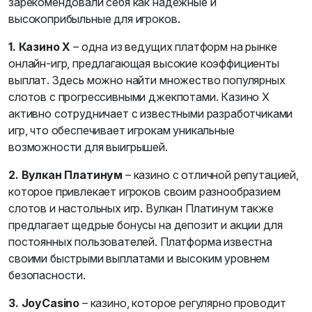
зарекомендовали себя как надежные и
высокоприбыльные для игроков.
1. Казино X
– одна из ведущих платформ на рынке
онлайн-игр, предлагающая высокие коэффициенты
выплат. Здесь можно найти множество популярных
слотов с прогрессивными джекпотами. Казино X
активно сотрудничает с известными разработчиками
игр, что обеспечивает игрокам уникальные
возможности для выигрышей.
2. Вулкан Платинум
– казино с отличной репутацией,
которое привлекает игроков своим разнообразием
слотов и настольных игр. Вулкан Платинум также
предлагает щедрые бонусы на депозит и акции для
постоянных пользователей. Платформа известна
своими быстрыми выплатами и высоким уровнем
безопасности.
3. JoyCasino
– казино, которое регулярно проводит