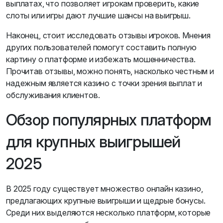
выплатах, что позволяет игрокам проверить, какие
слоты или игры дают лучшие шансы на выигрыш.
Наконец, стоит исследовать отзывы игроков. Мнения
других пользователей помогут составить полную
картину о платформе и избежать мошенничества.
Прочитав отзывы, можно понять, насколько честным и
надежным является казино с точки зрения выплат и
обслуживания клиентов.
Обзор популярных платформ
для крупных выигрышей
2025
В 2025 году существует множество онлайн казино,
предлагающих крупные выигрыши и щедрые бонусы.
Среди них выделяются несколько платформ, которые