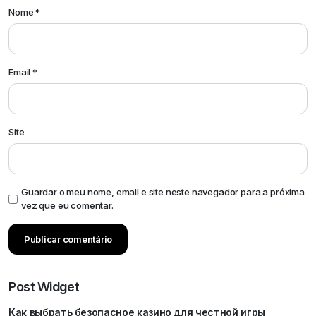
Nome
*
Email
*
Site
Guardar o meu nome, email e site neste navegador para a próxima
vez que eu comentar.
Post Widget
Как выбрать безопасное казино для честной игры