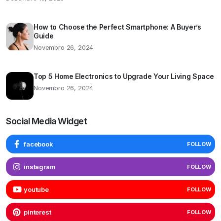
How to Choose the Perfect Smartphone: A Buyer’s
Guide
Novembro 26, 2024
Top 5 Home Electronics to Upgrade Your Living Space
Novembro 26, 2024
Social Media Widget
facebook
FOLLOW
instagram
FOLLOW
youtube
FOLLOW
pinterest
FOLLOW