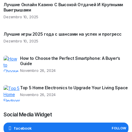
Лучшие Онлайн Казино С Высокой Отдачей И Крупными
Выигрышами
Dezembro 10, 2025
Лучшие игры 2025 года с шансами на успех и прогресс
Dezembro 10, 2025
How to Choose the Perfect Smartphone: A Buyer’s
Guide
Novembro 26, 2024
Top 5 Home Electronics to Upgrade Your Living Space
Novembro 26, 2024
Social Media Widget
facebook
FOLLOW