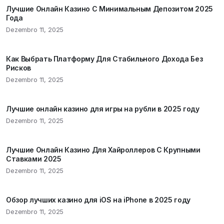
Лучшие Онлайн Казино С Минимальным Депозитом 2025
Года
Dezembro 11, 2025
Как Выбрать Платформу Для Стабильного Дохода Без
Рисков
Dezembro 11, 2025
Лучшие онлайн казино для игры на рубли в 2025 году
Dezembro 11, 2025
Лучшие Онлайн Казино Для Хайроллеров С Крупными
Ставками 2025
Dezembro 11, 2025
Обзор лучших казино для iOS на iPhone в 2025 году
Dezembro 11, 2025