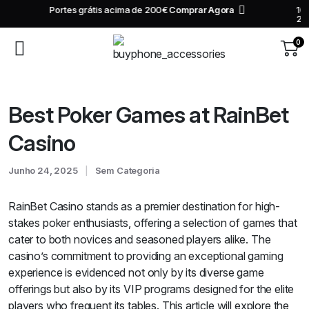
10€ de desconto na tua primeira compra superior a
Comprar
200€
Agora
0
Best Poker Games at RainBet
Casino
Junho 24, 2025
Sem Categoria
RainBet Casino stands as a premier destination for high-
stakes poker enthusiasts, offering a selection of games that
cater to both novices and seasoned players alike. The
casino’s commitment to providing an exceptional gaming
experience is evidenced not only by its diverse game
offerings but also by its VIP programs designed for the elite
players who frequent its tables. This article will explore the