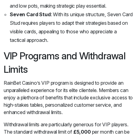
and low pots, making strategic play essential.
Seven Card Stud
: With its unique structure, Seven Card
Stud requires players to adapt their strategies based on
visible cards, appealing to those who appreciate a
tactical approach.
VIP Programs and Withdrawal
Limits
RainBet Casino’s VIP program is designed to provide an
unparalleled experience for its elite clientele. Members can
enjoy a plethora of benefits that include exclusive access to
high-stakes tables, personalized customer service, and
enhanced withdrawal limits.
Withdrawal limits are particularly generous for VIP players.
The standard withdrawal limit of
£5,000
per month can be