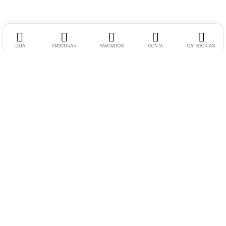
LOJA
PROCURAR
FAVORITOS
CONTA
CATEGORIAS
Morada:
Rua Soeiro Viegas N17 RC Esquerdo 6300-758
Guarda
Telemóvel:
+351 936648294
(Chamada para rede móvel nacional)