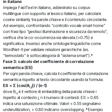
in italiano
Impiega FastText in italiano, addestrato su corpus
multilingue con supporto al lessico italiano, per calcolare
cosine similarity tra parole chiave e il contenuto circostante.
Ad esempio, confrontando “controllo vocale smart home”
con frasi tipo “gestisci illuminazione e sicurezza da remoto”,
verifica che la co-occorrenza sia elevata (>0.75) e
significativa. Inserisci anche ontologie linguistiche come
WordNet-It per validare relazioni gerarchiche (es.
“termostato” è sottocategoria di “sistema smart”).*
Fase 3: calcolo del coefficiente di correlazione
semantica (ES)
Per ogni parola chiave, calcola il coefficiente di correlazione
semantica rispetto al testo circostante usando la formula:
ES = Σ (cos(θ
)) / (n-1)
i,j
dove θ
è il vettore di embedding della parola chiave i
i,j
rispetto al contesto j, n il numero di contesti. ES > 0.65
indica una saturazione ottimale. Valori < 0.55 segnalano
underutilization, > 0.80 indicano overstopping. *Esempio