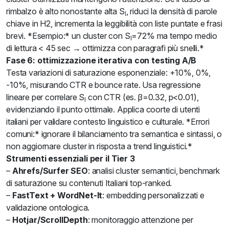
rimbalzo è alto nonostante alta S
, riduci la densità di parole
I
chiave in H2, incrementa la leggibilità con liste puntate e frasi
brevi. *Esempio:* un cluster con S
=72% ma tempo medio
I
di lettura < 45 sec → ottimizza con paragrafi più snelli.*
Fase 6: ottimizzazione iterativa con testing A/B
Testa variazioni di saturazione esponenziale: +10%, 0%,
-10%, misurando CTR e bounce rate. Usa regressione
lineare per correlare S
con CTR (es. β=0.32, p<0.01),
I
evidenziando il punto ottimale. Applica coorte di utenti
italiani per validare contesto linguistico e culturale. *Errori
comuni:* ignorare il bilanciamento tra semantica e sintassi, o
non aggiornare cluster in risposta a trend linguistici.*
Strumenti essenziali per il Tier 3
–
Ahrefs/Surfer SEO
: analisi cluster semantici, benchmark
di saturazione su contenuti Italiani top-ranked.
–
FastText + WordNet-It
: embedding personalizzati e
validazione ontologica.
–
Hotjar/ScrollDepth
: monitoraggio attenzione per