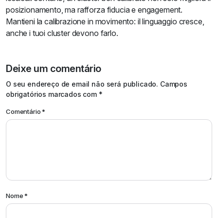
posizionamento, ma rafforza fiducia e engagement.
Mantieni la calibrazione in movimento: il linguaggio cresce,
anche i tuoi cluster devono farlo.
Deixe um comentário
Alternative:
O seu endereço de email não será publicado.
Campos
obrigatórios marcados com
*
Comentário
*
Nome
*