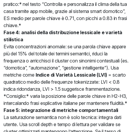
pratico:* nel testo “Controlla e personalizza il clima della tua
casa tramite app mobile, grazie al sistema smart domotico”,
ES medio per parole chiave è 0.71, con picchi a 0.83 in frasi
chiave.*
Fase 4: analisi della distribuzione lessicale e varietà
stilistica
Evita concentrazioni anomale: se una parola chiave appare
più del 15% del totale dei termini semantici, riduci la
frequenza o arricchisci il cluster con sinonimi contestuali (es.
“domotica”, “automazione”, “gestione intelligente”). Usa
metriche come
Indice di Varietà Lessicale (LVI)
= scarto
quadratico medio delle frequenze tokenizzate: LVI < 0.8
indica ridondanza, LVI > 1.5 suggerisce frammentazione.
*Consiglio:* varia la posizione delle parole chiave in H2-H3,
intercalando frasi esplicative italiane per mantenere fluidità.*
Fase 5: integrazione di metriche comportamentali
La saturazione semantica non è solo tecnica: integra dati
utente. Usa scroll depth e tempo di lettura per validare se
cluster ottimizzati mantengono l’attenzione. Se il tasso di