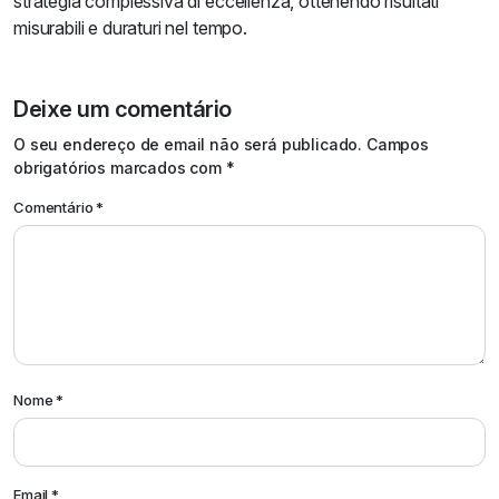
strategia complessiva di eccellenza, ottenendo risultati
misurabili e duraturi nel tempo.
Deixe um comentário
Alternative:
O seu endereço de email não será publicado.
Campos
obrigatórios marcados com
*
Comentário
*
Nome
*
Email
*