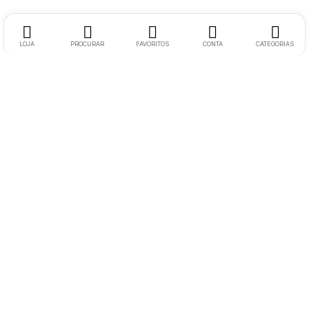
LOJA
PROCURAR
FAVORITOS
CONTA
CATEGORIAS
Morada:
Rua Soeiro Viegas N17 RC Esquerdo 6300-758
Guarda
Telemóvel:
+351 936648294
(Chamada para rede móvel nacional)