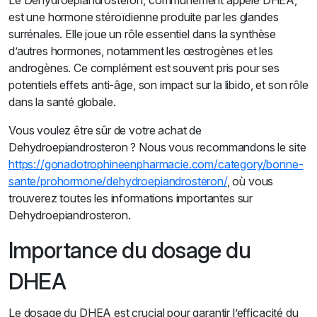
Le Dehydroepiandrosteron, communément appelé DHEA,
est une hormone stéroïdienne produite par les glandes
surrénales. Elle joue un rôle essentiel dans la synthèse
d’autres hormones, notamment les œstrogènes et les
androgènes. Ce complément est souvent pris pour ses
potentiels effets anti-âge, son impact sur la libido, et son rôle
dans la santé globale.
Vous voulez être sûr de votre achat de
Dehydroepiandrosteron ? Nous vous recommandons le site
https://gonadotrophineenpharmacie.com/category/bonne-
sante/prohormone/dehydroepiandrosteron/
, où vous
trouverez toutes les informations importantes sur
Dehydroepiandrosteron.
Importance du dosage du
DHEA
Le dosage du DHEA est crucial pour garantir l’efficacité du