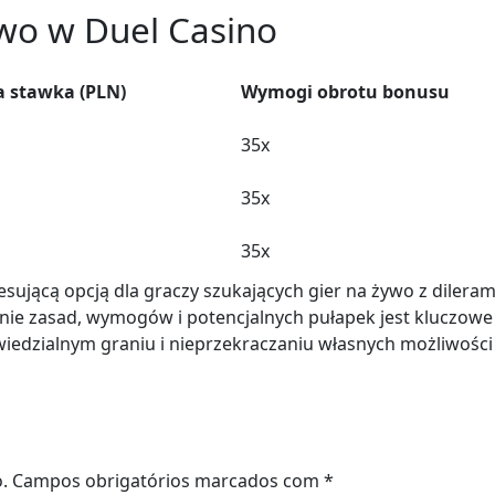
wo w Duel Casino
 stawka (PLN)
Wymogi obrotu bonusu
35x
35x
35x
sującą opcją dla graczy szukających gier na żywo z dilerami
nie zasad, wymogów i potencjalnych pułapek jest kluczowe
edzialnym graniu i nieprzekraczaniu własnych możliwości
.
Campos obrigatórios marcados com
*