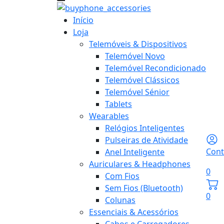
Início
Loja
Telemóveis & Dispositivos
Telemóvel Novo
Telemóvel Recondicionado
Telemóvel Clássicos
Telemóvel Sénior
Tablets
Wearables
Relógios Inteligentes
Pulseiras de Atividade
Cont
Anel Inteligente
Auriculares & Headphones
0
Com Fios
Sem Fios (Bluetooth)
0
Colunas
Essenciais & Acessórios
Cabos e Carregadores