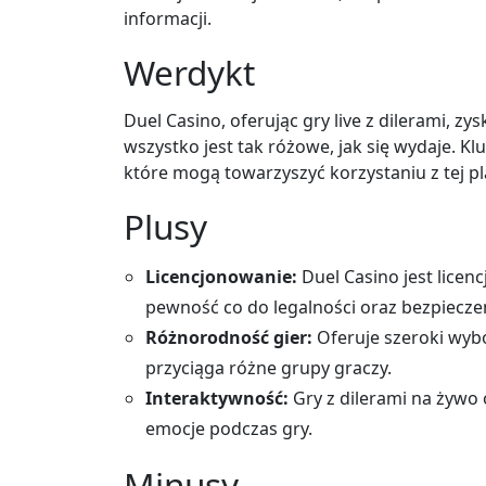
informacji.
Werdykt
Duel Casino, oferując gry live z dilerami, zy
wszystko jest tak różowe, jak się wydaje. Kl
które mogą towarzyszyć korzystaniu z tej pl
Plusy
Licencjonowanie:
Duel Casino jest lice
pewność co do legalności oraz bezpieczeń
Różnorodność gier:
Oferuje szeroki wybó
przyciąga różne grupy graczy.
Interaktywność:
Gry z dilerami na żywo 
emocje podczas gry.
Minusy