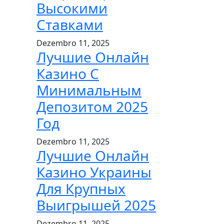
Высокими
Ставками
Dezembro 11, 2025
Лучшие Онлайн
Казино С
Минимальным
Депозитом 2025
Год
Dezembro 11, 2025
Лучшие Онлайн
Казино Украины
Для Крупных
Выигрышей 2025
Dezembro 11, 2025