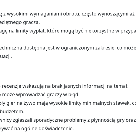
ę z wysokimi wymaganiami obrotu, często wynoszącymi aż 
eciętnego gracza.
gę na limity wypłat, które mogą być niekorzystne w przyp
chniczna dostępna jest w ograniczonym zakresie, co może
acji.
 recenzje wskazują na brak jasnych informacji na temat
co może wprowadzać graczy w błąd.
oły gier na żywo mają wysokie limity minimalnych stawek, c
 budżetem.
nicy zgłaszali sporadyczne problemy z płynnością gry oraz
ywać na ogólne doświadczenie.