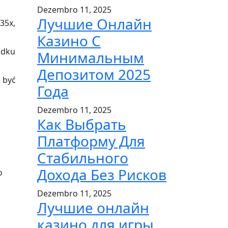
Dezembro 11, 2025
Лучшие Онлайн
35x,
Казино С
adku
Минимальным
Депозитом 2025
 być
Года
Dezembro 11, 2025
Как Выбрать
Платформу Для
Стабильного
Дохода Без Рисков
o
Dezembro 11, 2025
Лучшие онлайн
казино для игры