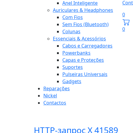
Cont
Anel Inteligente
Auriculares & Headphones
0
Com Fios
Sem Fios (Bluetooth)
0
Colunas
Essenciais & Acessórios
Cabos e Carregadores
Powerbanks
Capas e Proteções
Suportes
Pulseiras Universais
Gadgets
Reparações
Nickel
Contactos
HTTP-запрос X 41589