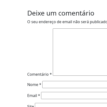
Deixe um comentário
O seu endereço de email não será publicado
Comentário
*
Nome
*
Email
*
Site