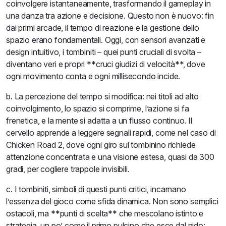
coinvolgere istantaneamente, trasformando il gameplay in
una danza tra azione e decisione. Questo non è nuovo: fin
dai primi arcade, il tempo di reazione e la gestione dello
spazio erano fondamentali. Oggi, con sensori avanzati e
design intuitivo, i tombiniti – quei punti cruciali di svolta –
diventano veri e propri **cruci giudizi di velocità**, dove
ogni movimento conta e ogni millisecondo incide.
b. La percezione del tempo si modifica: nei titoli ad alto
coinvolgimento, lo spazio si comprime, l’azione si fa
frenetica, e la mente si adatta a un flusso continuo. Il
cervello apprende a leggere segnali rapidi, come nel caso di
Chicken Road 2, dove ogni giro sul tombinino richiede
attenzione concentrata e una visione estesa, quasi da 300
gradi, per cogliere trappole invisibili.
c. I tombiniti, simboli di questi punti critici, incarnano
l’essenza del gioco come sfida dinamica. Non sono semplici
ostacoli, ma **punti di scelta** che mescolano istinto e
strategia, un po’ come il primo pulcino che esce dal nido: