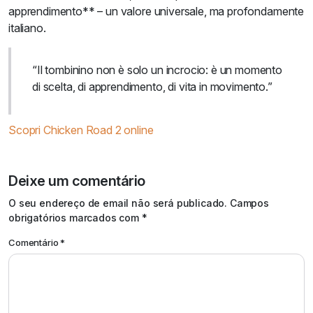
apprendimento** – un valore universale, ma profondamente
italiano.
“Il tombinino non è solo un incrocio: è un momento
di scelta, di apprendimento, di vita in movimento.”
Scopri Chicken Road 2 online
Deixe um comentário
Alternative:
O seu endereço de email não será publicado.
Campos
obrigatórios marcados com
*
Comentário
*