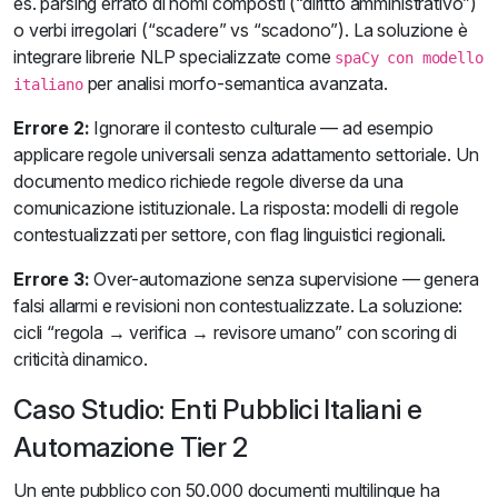
es. parsing errato di nomi composti (“diritto amministrativo”)
o verbi irregolari (“scadere” vs “scadono”). La soluzione è
integrare librerie NLP specializzate come
spaCy con modello
per analisi morfo-semantica avanzata.
italiano
Errore 2:
Ignorare il contesto culturale — ad esempio
applicare regole universali senza adattamento settoriale. Un
documento medico richiede regole diverse da una
comunicazione istituzionale. La risposta: modelli di regole
contestualizzati per settore, con flag linguistici regionali.
Errore 3:
Over-automazione senza supervisione — genera
falsi allarmi e revisioni non contestualizzate. La soluzione:
cicli “regola → verifica → revisore umano” con scoring di
criticità dinamico.
Caso Studio: Enti Pubblici Italiani e
Automazione Tier 2
Un ente pubblico con 50.000 documenti multilingue ha