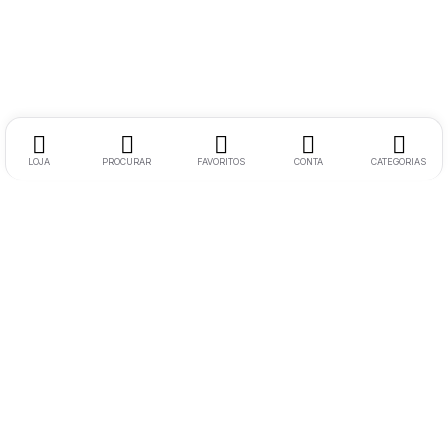
LOJA
PROCURAR
FAVORITOS
CONTA
CATEGORIAS
Morada:
Rua Soeiro Viegas N17 RC Esquerdo 6300-758