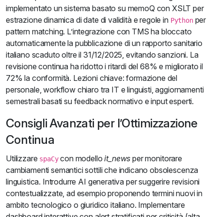
implementato un sistema basato su memoQ con XSLT per
estrazione dinamica di date di validità e regole in
per
Python
pattern matching. L’integrazione con TMS ha bloccato
automaticamente la pubblicazione di un rapporto sanitario
italiano scaduto oltre il 31/12/2025, evitando sanzioni. La
revisione continua ha ridotto i ritardi del 68% e migliorato il
72% la conformità. Lezioni chiave: formazione del
personale, workflow chiaro tra IT e linguisti, aggiornamenti
semestrali basati su feedback normativo e input esperti.
Consigli Avanzati per l’Ottimizzazione
Continua
Utilizzare
con modello
it_news
per monitorare
spaCy
cambiamenti semantici sottili che indicano obsolescenza
linguistica. Introdurre AI generativa per suggerire revisioni
contestualizzate, ad esempio proponendo termini nuovi in
ambito tecnologico o giuridico italiano. Implementare
dashboard interattive con alert stratificati per criticità (alta,