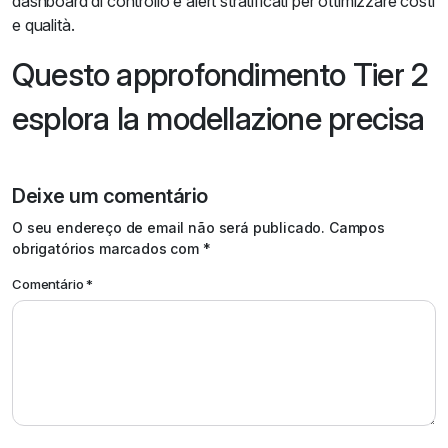
dashboard di controllo e alert stratificati per ottimizzare costi
e qualità.
Questo approfondimento Tier 2
esplora la modellazione precisa
Deixe um comentário
Alternative:
O seu endereço de email não será publicado.
Campos
obrigatórios marcados com
*
Comentário
*