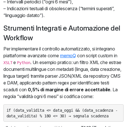
– Intervalli periodici (“ogni 6 mesi”),
– Indicazioni testuali di obsolescenza (“termini superati”,
“linguaggio datato”).
Strumenti Integrati e Automazione del
Workflow
Per implementare il controllo automatizzato, si integrano
piattaforme avanzate come
memoQ
con script custom in
e
. Un esempio pratico: un filtro XML che estrae
XSLT
Python
documenti multilingue con metadati (lingua, data creazione,
lingua target) tramite parser JSON/XML da repository CMS
e DAM, applicando pattern regex per identificare testi
scaduti con
0,5% di margine di errore accettabile
. La
regola “validità ogni 6 mesi” si codifica come:
if (data_validita <= data_oggi && (data_scadenza -
data_validita) % 180 <= 30) → segnala scadenza