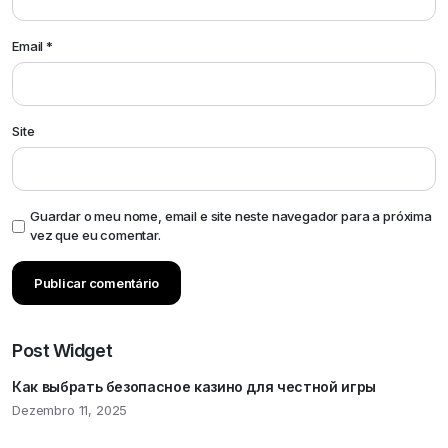
Email
*
Site
Guardar o meu nome, email e site neste navegador para a próxima
vez que eu comentar.
Post Widget
Как выбрать безопасное казино для честной игры
Dezembro 11, 2025