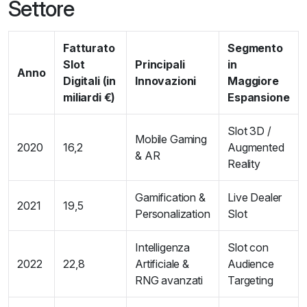
Settore
Fatturato
Segmento
Slot
Principali
in
Anno
Digitali (in
Innovazioni
Maggiore
miliardi €)
Espansione
Slot 3D /
Mobile Gaming
2020
16,2
Augmented
& AR
Reality
Gamification &
Live Dealer
2021
19,5
Personalization
Slot
Intelligenza
Slot con
2022
22,8
Artificiale &
Audience
RNG avanzati
Targeting