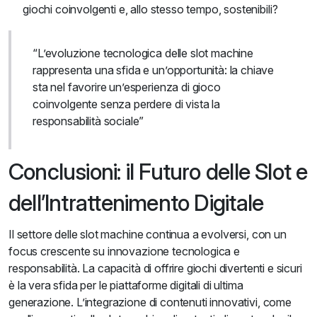
giochi coinvolgenti e, allo stesso tempo, sostenibili?
“L’evoluzione tecnologica delle slot machine
rappresenta una sfida e un’opportunità: la chiave
sta nel favorire un’esperienza di gioco
coinvolgente senza perdere di vista la
responsabilità sociale”
Conclusioni: il Futuro delle Slot e
dell’Intrattenimento Digitale
Il settore delle slot machine continua a evolversi, con un
focus crescente su innovazione tecnologica e
responsabilità. La capacità di offrire giochi divertenti e sicuri
è la vera sfida per le piattaforme digitali di ultima
generazione. L’integrazione di contenuti innovativi, come