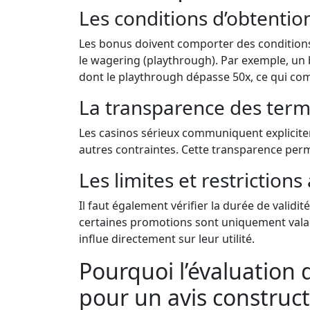
Les conditions d’obtentio
Les bonus doivent comporter des conditions 
le wagering (playthrough). Par exemple, un
dont le playthrough dépasse 50x, ce qui com
La transparence des term
Les casinos sérieux communiquent expliciteme
autres contraintes. Cette transparence permet
Les limites et restrictions
Il faut également vérifier la durée de validité
certaines promotions sont uniquement valab
influe directement sur leur utilité.
Pourquoi l’évaluation d
pour un avis construct