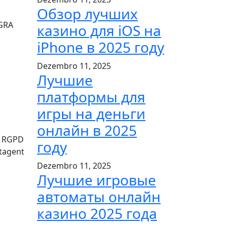
Обзор лучших
OGRA
казино для iOS на
iPhone в 2025 году
Dezembro 11, 2025
Лучшие
платформы для
игры на деньги
онлайн в 2025
au RGPD
году
rtagent
Dezembro 11, 2025
Лучшие игровые
автоматы онлайн
казино 2025 года