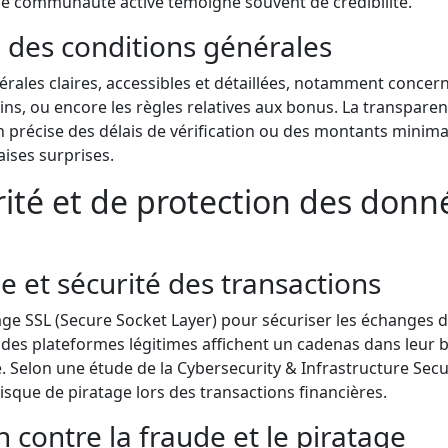
’une communauté active témoigne souvent de crédibilité.
 des conditions générales
érales claires, accessibles et détaillées, notamment concer
gains, ou encore les règles relatives aux bonus. La transpare
n précise des délais de vérification ou des montants minim
aises surprises.
rité et de protection des donn
e et sécurité des transactions
ptage SSL (Secure Socket Layer) pour sécuriser les échanges 
 des plateformes légitimes affichent un cadenas dans leur 
. Selon une étude de la Cybersecurity & Infrastructure Secu
 risque de piratage lors des transactions financières.
 contre la fraude et le piratage