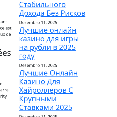
Стабильного
Дохода Без Рисков
nant
Dezembro 11, 2025
Лучшие онлайн
nce est
aux de
казино для игры
на рубли в 2025
ées
году
Dezembro 11, 2025
Лучшие Онлайн
Казино Для
de
Хайроллеров С
barre
rity
Крупными
Ставками 2025
Dezembro 11, 2025