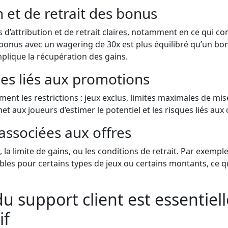
n et de retrait des bonus
d’attribution et de retrait claires, notamment en ce qui c
 bonus avec un wagering de 30x est plus équilibré qu’un bo
plique la récupération des gains.
es liés aux promotions
nt les restrictions : jeux exclus, limites maximales de mis
 aux joueurs d’estimer le potentiel et les risques liés aux 
 associées aux offres
, la limite de gains, ou les conditions de retrait. Par exemple
les pour certains types de jeux ou certains montants, ce q
u support client est essentiell
if