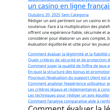
un casino en ligne françai
Outubro 20, 2025
Sem Categoria
Rédiger un avis pertinent sur un casino en 
soutenue. Face à la multiplication des platef
offrent une expérience fiable, sécurisée et a
considérer pour élaborer un avis complet, bas
évaluation équilibrée et utile pour les joueur
Comment évaluer la légitimité et la fiabilité 
Quels critères de sécurité et de protection 
Comment juger la qualité de l’offre de jeux et
En quoi la structure des bonus et promotion
Pourquoi l’évaluation du support client est e
Comment analyser l’expérience utilisateur p
Les critères légaux et réglementaires à cons
Les techniques pour rédiger un avis équilib
Comment l’analyse comparative aide à renforc
Comment évaluer la légi