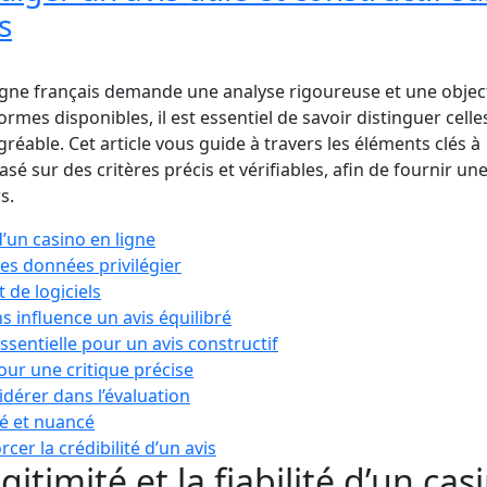
s
ligne français demande une analyse rigoureuse et une object
ormes disponibles, il est essentiel de savoir distinguer celle
gréable. Cet article vous guide à travers les éléments clés à
é sur des critères précis et vérifiables, afin de fournir un
s.
d’un casino en ligne
des données privilégier
 de logiciels
s influence un avis équilibré
ssentielle pour un avis constructif
our une critique précise
idérer dans l’évaluation
ré et nuancé
er la crédibilité d’un avis
timité et la fiabilité d’un cas