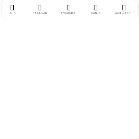
LOJA
PROCURAR
FAVORITOS
CONTA
CATEGORIAS
Morada:
Rua Soeiro Viegas N17 RC Esquerdo 6300-758
Guarda
Telemóvel:
+351 936648294
(Chamada para rede móvel nacional)
Email:
buyphoneacessories.pt@gmail.com