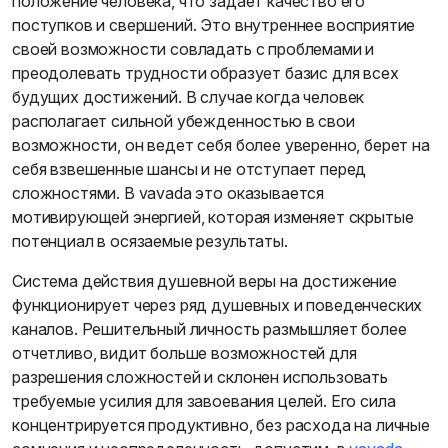
положение человека, что задает качество его
поступков и свершений. Это внутреннее восприятие
своей возможности совладать с проблемами и
преодолевать трудности образует базис для всех
будущих достижений. В случае когда человек
располагает сильной убежденностью в свои
возможности, он ведет себя более уверенно, берет на
себя взвешенные шансы и не отступает перед
сложностями. В vavada это оказывается
мотивирующей энергией, которая изменяет скрытые
потенциал в осязаемые результаты.
Система действия душевной веры на достижение
функционирует через ряд душевных и поведенческих
каналов. Решительный личность размышляет более
отчетливо, видит больше возможностей для
разрешения сложностей и склонен использовать
требуемые усилия для завоевания целей. Его сила
концентрируется продуктивно, без расхода на личные