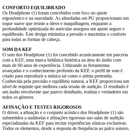
CONFORTO EQUILIBRADO
Os Headphone (1) foram concebidos com foco no ajuste
ergonómico e na suavidade. As almofadas em PU proporcionam um
toque suave que resiste a óleos e maquilhagem, enquanto a
profundidade optimizada do auricular assegura um ajuste seguro e
equilibrado. Este design minimiza a pressão e maximiza o conforto
para todas as formas de cabeça.
SOM DA KEF
O som dos Headphone (1) foi concebido acusticamente em parceria
com a KEF, uma marca britânica histórica na área do áudio com
mais de 60 anos de experiência. Utilizando as ferramentas
avançadas e o conhecimento profundo da KEF, o perfil de som é
criado para reproduzir a música tal como o artista pretendia.
Conhecida pela precisão e equilíbrio natural, a KEF proporciona um
nível de requinte que melhora cada sessão de audição. O resultado é
um áudio envolvente que parece detalhado, realista e verdadeiro em
todos os géneros.
AFINAÇÃO E TESTES RIGOROSOS
O driver, a afinação e o conjunto acústico dos Headphone (1) são
submetidos a auditorias e afinações rigorosas nas salas de audição
especializadas da KEF para recriar experiências sónicas exclusivas.
Todos os elementos, desde a resposta de frequência ao palco sonoro,