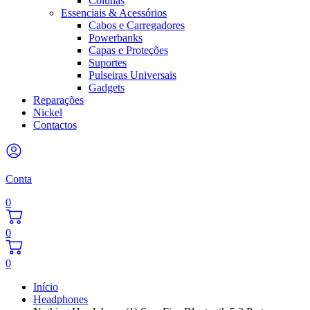
Colunas
Essenciais & Acessórios
Cabos e Carregadores
Powerbanks
Capas e Proteções
Suportes
Pulseiras Universais
Gadgets
Reparações
Nickel
Contactos
Conta
0
0
0
Início
Headphones