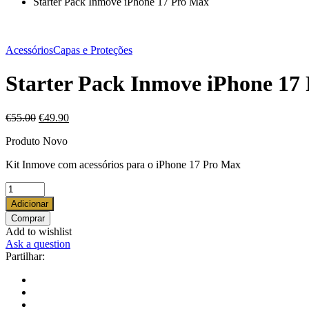
Starter Pack Inmove iPhone 17 Pro Max
Acessórios
Capas e Proteções
Starter Pack Inmove iPhone 17
O
O
€
55.00
€
49.90
preço
preço
Produto Novo
original
atual
era:
é:
Kit Inmove com acessórios para o iPhone 17 Pro Max
€55.00.
€49.90.
Starter
Pack
Adicionar
Inmove
Comprar
iPhone
Add to wishlist
17
Ask a question
Pro
Partilhar:
Max
quantity