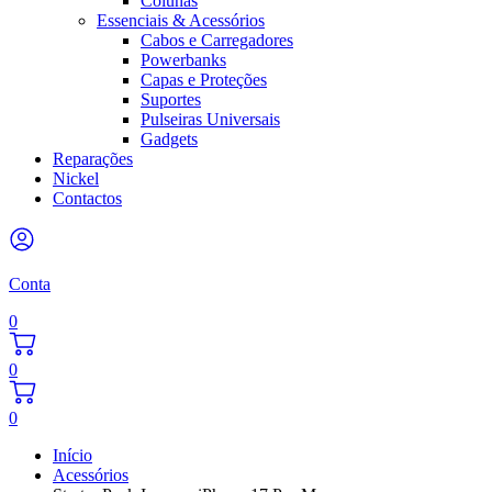
Colunas
Essenciais & Acessórios
Cabos e Carregadores
Powerbanks
Capas e Proteções
Suportes
Pulseiras Universais
Gadgets
Reparações
Nickel
Contactos
Conta
0
0
0
Início
Acessórios