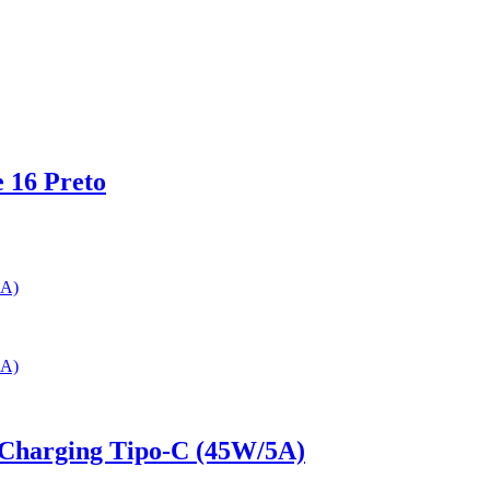
 16 Preto
 Charging Tipo-C (45W/5A)