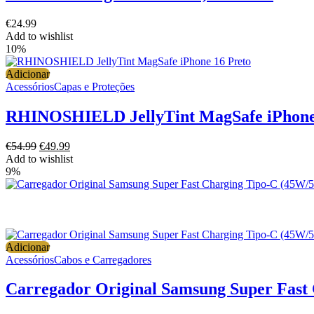
€
24.99
Add to wishlist
10%
Adicionar
Acessórios
Capas e Proteções
RHINOSHIELD JellyTint MagSafe iPhone
O
O
€
54.99
€
49.99
preço
preço
Add to wishlist
original
atual
9%
era:
é:
€54.99.
€49.99.
Adicionar
Acessórios
Cabos e Carregadores
Carregador Original Samsung Super Fast