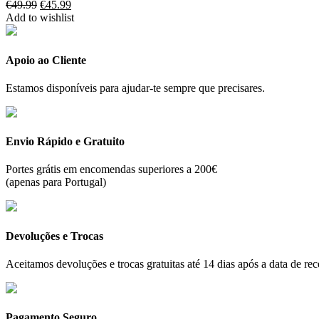
O
O
€
49.99
€
45.99
preço
preço
Add to wishlist
original
atual
era:
é:
€49.99.
€45.99.
Apoio ao Cliente
Estamos disponíveis para ajudar-te sempre que precisares.
Envio Rápido e Gratuito
Portes grátis em encomendas superiores a 200€
(apenas para Portugal)
Devoluções e Trocas
Aceitamos devoluções e trocas gratuitas até 14 dias após a data de r
Pagamento Seguro