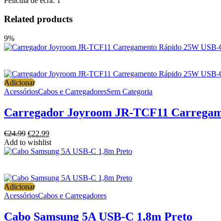
Película de ecrã: 1
Related products
9%
Adicionar
Acessórios
Cabos e Carregadores
Sem Categoria
Carregador Joyroom JR-TCF11 Carregam
O
O
€
24.99
€
22.99
preço
preço
Add to wishlist
original
atual
era:
é:
€24.99.
€22.99.
Adicionar
Acessórios
Cabos e Carregadores
Cabo Samsung 5A USB-C 1,8m Preto