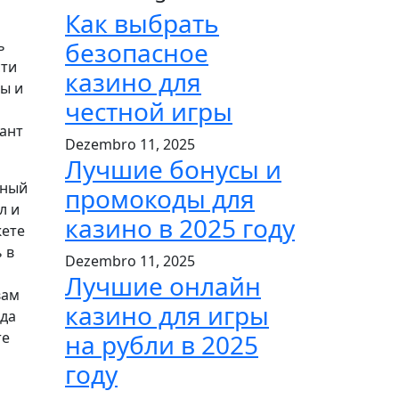
Как выбрать
ь
безопасное
сти
казино для
ры и
честной игры
ант
Dezembro 11, 2025
Лучшие бонусы и
ьный
промокоды для
л и
казино в 2025 году
жете
 в
Dezembro 11, 2025
Лучшие онлайн
вам
казино для игры
ада
те
на рубли в 2025
году