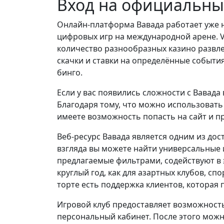
Вход на официальны
Онлайн-платформа Вавада работает уже 
цифровых игр на международной арене. 
количество разнообразных казино развле
скачки и ставки на определённые события
бинго.
Если у вас появились сложности с Вавада
Благодаря тому, что можно использовать
имеете возможность попасть на сайт и пр
Веб-ресурс Вавада является одним из дос
взгляда вы можете найти универсальные 
предлагаемые фильтрами, содействуют в 
круглый год, как для азартных клубов, спо
торте есть поддержка клиентов, которая
Игровой клуб предоставляет возможност
персональный кабинет. После этого можн