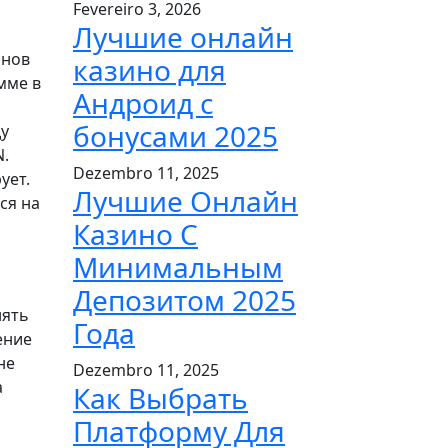
Fevereiro 3, 2026
Лучшие онлайн
онов
казино для
мме в
Андроид с
бонусами 2025
ду
N.
Dezembro 11, 2025
ует.
Лучшие Онлайн
ся на
Казино С
о
Минимальным
Депозитом 2025
нять
Года
ение
не
Dezembro 11, 2025
a
Как Выбрать
Платформу Для