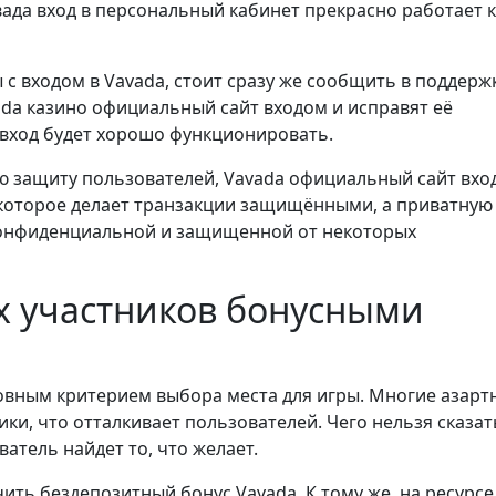
вада вход в персональный кабинет прекрасно работает к
с входом в Vavada, стоит сразу же сообщить в поддержк
ada казино официальный сайт входом и исправят её
 вход будет хорошо функционировать.
ю защиту пользователей, Vavada официальный сайт вхо
 которое делает транзакции защищёнными, а приватную
онфиденциальной и защищенной от некоторых
 участников бонусными
новным критерием выбора места для игры. Многие азарт
и, что отталкивает пользователей. Чего нельзя сказат
атель найдет то, что желает.
ить бездепозитный бонус Vavada. К тому же, на ресурсе