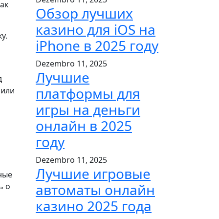
ак
Обзор лучших
казино для iOS на
у.
iPhone в 2025 году
Dezembro 11, 2025
Лучшие
д
платформы для
 или
игры на деньги
онлайн в 2025
году
Dezembro 11, 2025
Лучшие игровые
ные
автоматы онлайн
ь о
казино 2025 года