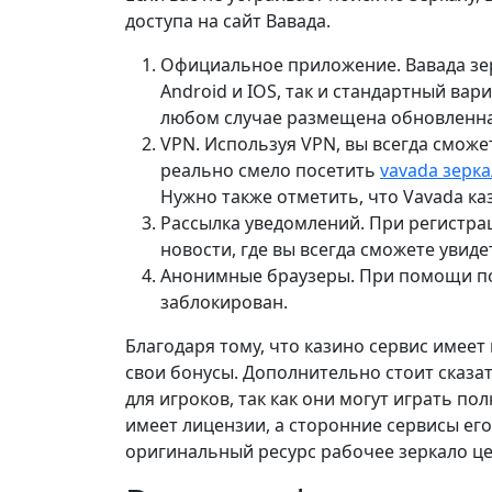
доступа на сайт Вавада.
Официальное приложение. Вавада зе
Android и IOS, так и стандартный ва
любом случае размещена обновленная
VPN. Используя VPN, вы всегда сможе
реально смело посетить
vavada зерк
Нужно также отметить, что Vavada ка
Рассылка уведомлений. При регистра
новости, где вы всегда сможете увиде
Анонимные браузеры. При помощи по
заблокирован.
Благодаря тому, что казино сервис имеет
свои бонусы. Дополнительно стоит сказат
для игроков, так как они могут играть по
имеет лицензии, а сторонние сервисы его
оригинальный ресурс рабочее зеркало це