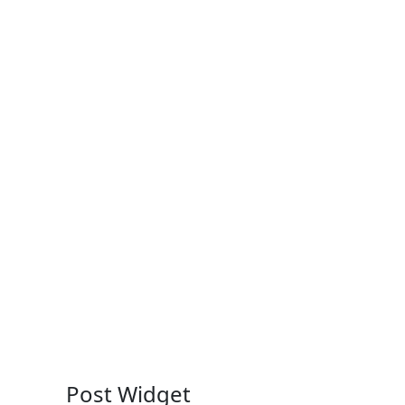
Post Widget