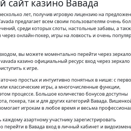
й сайт казино Вавада
несколько лет, получив игровую лицензию на предложе
Vavada предлагает всем своим пользователям очень бо
чений, среди которых слоты, настольные забавы, а так
 через онлайн-покер, игры на ловкость и очень популя
 входом, вы можете моментально перейти через зеркало
 vavada казино официальный ресурс вход через зеркало 
иступить к игре.
таточно простых и интуитивно понятных в нише: с перв
или классические игры, а многочисленные функции,
этом процессе. Большое количество бонусов доступны
рта, покера, так и для других категорий Вавада. Вишенко
 помогает игрокам в любое время и весьма профессиона
ь каждому азартному участнику зарегистрировать
о перейти в Вавада вход в личный кабинет и видоизмен