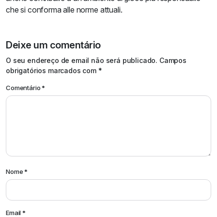
che si conforma alle norme attuali.
Deixe um comentário
Alternative:
O seu endereço de email não será publicado.
Campos
obrigatórios marcados com
*
Comentário
*
Nome
*
Email
*