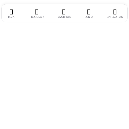
LOJA
PROCURAR
FAVORITOS
CONTA
CATEGORIAS
Morada:
Rua Soeiro Viegas N17 RC Esquerdo 6300-758
Guarda
Telemóvel:
+351 936648294
(Chamada para rede móvel nacional)
Email:
buyphoneacessories.pt@gmail.com