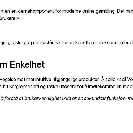
lj, men en kjernekomponent for moderne online gambling. Det hand
r brukere.»
ing, testing og en forståelse for brukeradferd, noe som skiller
om Enkelhet
egelse mot mer intuitive, tilgjengelige produkter. Å spille «spil V
nkle brukergrensesnitt og raske utløsere for å imøtekomme en mod
lt å forstå at brukervennlighet ikke er en sekundær funksjon, 