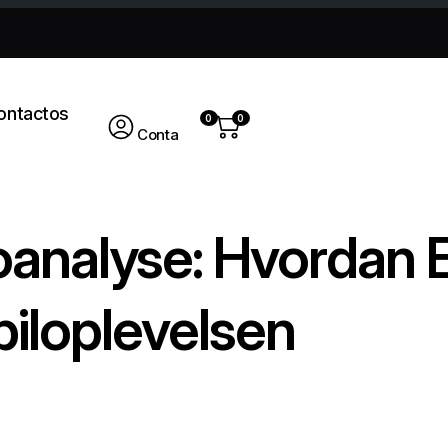
ontactos
0
0
Conta
oanalyse: Hvordan 
iloplevelsen