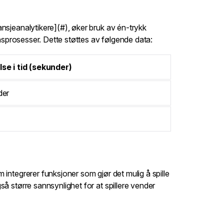
nsjeanalytikere](#), øker bruk av én-trykk
onsprosesser. Dette støttes av følgende data:
se i tid (sekunder)
der
integrerer funksjoner som gjør det mulig å spille
å større sannsynlighet for at spillere vender