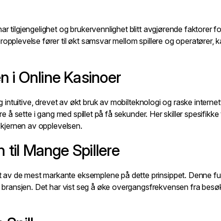
r tilgjengelighet og brukervennlighet blitt avgjørende faktorer fo
ropplevelse fører til økt samsvar mellom spillere og operatører,
 i Online Kasinoer
g intuitive, drevet av økt bruk av mobilteknologi og raske internett
re å sette i gang med spillet på få sekunder. Her skiller spesifikke
l kjernen av opplevelsen.
 til Mange Spillere
t av de mest markante eksemplene på dette prinsippet. Denne funks
i bransjen. Det har vist seg å øke overgangsfrekvensen fra besøk t