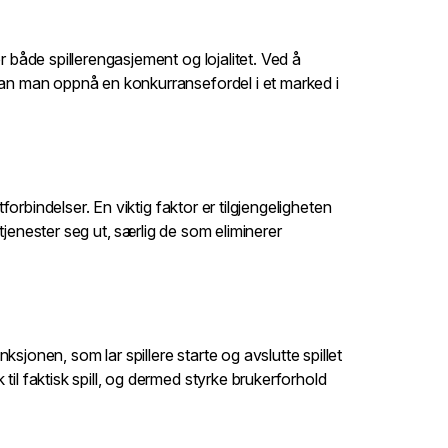
r både spillerengasjement og lojalitet. Ved å
 kan man oppnå en konkurransefordel i et marked i
forbindelser. En viktig faktor er tilgjengeligheten
 tjenester seg ut, særlig de som eliminerer
jonen, som lar spillere starte og avslutte spillet
il faktisk spill, og dermed styrke brukerforhold