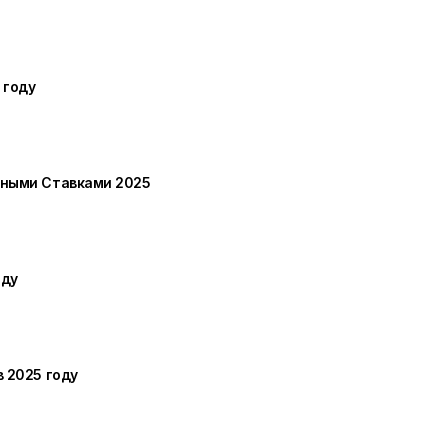
 году
пными Ставками 2025
оду
 2025 году