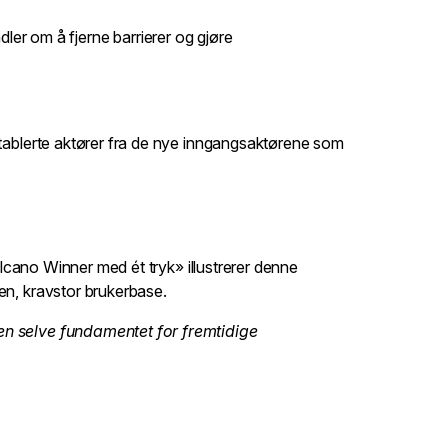
ler om å fjerne barrierer og gjøre
 etablerte aktører fra de nye inngangsaktørene som
olcano Winner med ét tryk» illustrerer denne
en, kravstor brukerbase.
men selve fundamentet for fremtidige