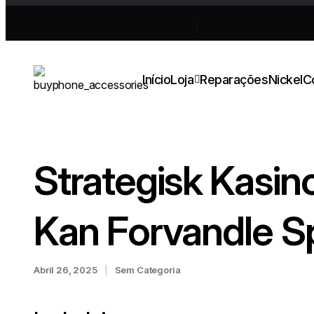
Início
Loja
Reparações
Nickel
C
Telemóveis & Dispositivos
Strategisk Kasin
Telemóvel Novo
Telemóvel Recondicionado
Kan Forvandle Sp
Telemóvel Clássicos
Telemóvel Sénior
Tablets
Abril 26, 2025
Sem Categoria
Wearables
Relógios Inteligentes