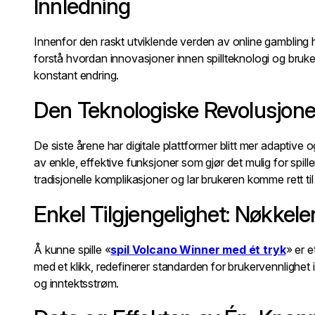
Innledning
Pulseiras de Atividade
Anel Inteligente
Innenfor den raskt utviklende verden av online gambling ha
forstå hvordan innovasjoner innen spillteknologi og bruke
Auriculares & Headphones
konstant endring.
Com Fios
Den Teknologiske Revolusjonen
Sem Fios (Bluetooth)
Colunas
De siste årene har digitale plattformer blitt mer adaptive o
Essenciais & Acessórios
av enkle, effektive funksjoner som gjør det mulig for spille
Cabos e Carregadores
tradisjonelle komplikasjoner og lar brukeren komme rett ti
Powerbanks
Enkel Tilgjengelighet: Nøkkelen
Capas e Proteções
Suportes
Å kunne spille «
spil Volcano Winner med ét tryk
» er e
Pulseiras Universais
med et klikk, redefinerer standarden for brukervennlighet 
og inntektsstrøm.
Gadgets