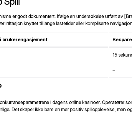
Spill
nisme er godt dokumentert. Ifølge en undersøkelse utført av [Bra
rritasjon knyttet til lange lastetider eller kompliserte navigasj
 i brukerengasjement
Besparel
15 sekun
–
?
 konkurranseparametrene i dagens online kasinoer. Operatører som 
ige. Det skaper ikke bare en mer positiv spillopplevelse, men ogs