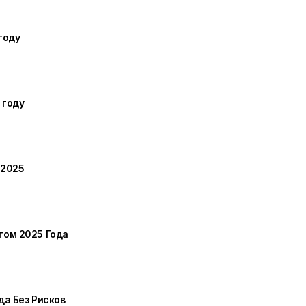
году
 году
 2025
том 2025 Года
а Без Рисков