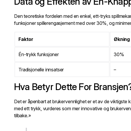
Data og Effekten av Én-Knapp 
Den teoretiske fordelen med en enkel, ett-tryks spillmeka
funksjoner spillerengasjement med over 30%, og minimerer i
Faktor
Økning
Én-trykk funksjoner
30%
Tradisjonelle innsatser
–
Hva Betyr Dette For Bransjen
Det er åpenbart at brukervennlighet er et av de viktigste
med ett trykk, vurderes som mer innovative og brukervennl
tilbake.»