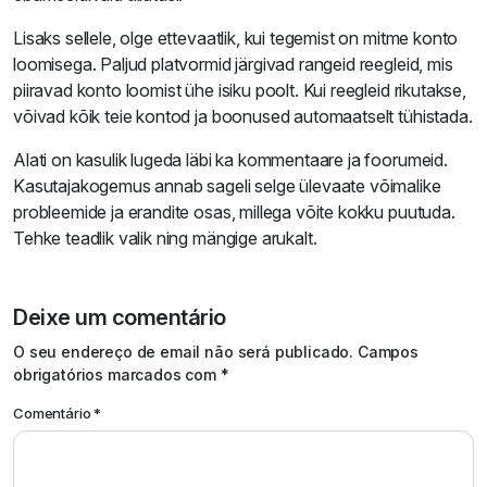
Lisaks sellele, olge ettevaatlik, kui tegemist on mitme konto
loomisega. Paljud platvormid järgivad rangeid reegleid, mis
piiravad konto loomist ühe isiku poolt. Kui reegleid rikutakse,
võivad kõik teie kontod ja boonused automaatselt tühistada.
Alati on kasulik lugeda läbi ka kommentaare ja foorumeid.
Kasutajakogemus annab sageli selge ülevaate võimalike
probleemide ja erandite osas, millega võite kokku puutuda.
Tehke teadlik valik ning mängige arukalt.
Deixe um comentário
Alternative:
O seu endereço de email não será publicado.
Campos
obrigatórios marcados com
*
Comentário
*