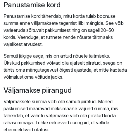
Panustamise kord
Panustamise kord tähendab, mitu korda tuleb boonuse
summa enne väljamaksete tegemist läbi mängida. See võib
varieeruda sõltuvalt pakkumisest ning on sageli 20–50
korda. Veenduge, et tunnete nende nõuete täitmiseks
vajalikest arvudest.
Samuti jälgige aega, mis on antud nõuete täitmiseks.
Üksikud pakkumised võivad olla ajaliselt piiratud, seega on
tähtis oma mängutegevust õigesti ajastada, et mitte kaotada
võimalust oma võitude jaoks.
Väljamakse piirangud
Väljamaksete summa võib olla samuti piiratud. Mõned
pakkumised määravad maksimaalse väljund summa, mis
tähendab, et vahetu väljamakse võib olla piiratud kindla
rahasummaga. Tehke eelnevaid uuringuid, et vältida
ebameeldivaid üllatusi.