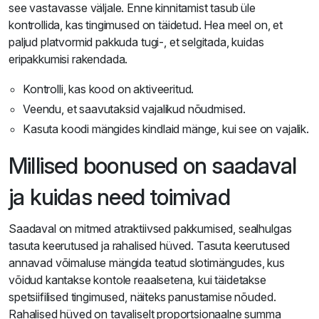
see vastavasse väljale. Enne kinnitamist tasub üle
kontrollida, kas tingimused on täidetud. Hea meel on, et
paljud platvormid pakkuda tugi-, et selgitada, kuidas
eripakkumisi rakendada.
Kontrolli, kas kood on aktiveeritud.
Veendu, et saavutaksid vajalikud nõudmised.
Kasuta koodi mängides kindlaid mänge, kui see on vajalik.
Millised boonused on saadaval
ja kuidas need toimivad
Saadaval on mitmed atraktiivsed pakkumised, sealhulgas
tasuta keerutused ja rahalised hüved. Tasuta keerutused
annavad võimaluse mängida teatud slotimängudes, kus
võidud kantakse kontole reaalsetena, kui täidetakse
spetsiifilised tingimused, näiteks panustamise nõuded.
Rahalised hüved on tavaliselt proportsionaalne summa