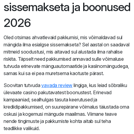
sissemakseta ja boonused
2026
Oled otsimas ahvatlevaid pakkumisi, mis võimaldavad sul
mängida ilma esialgse sissemakseta? Sel aastal on saadaval
mitmeid soodustusi, mis aitavad sul alustada ilma rahalise
riskita. Täpselt need pakkumised annavad sulle võimaluse
tutvuda erinevate mänguautomaatide ja kasiinomängudega,
samas kui sa ei pea muretsema kaotuste pärast.
Soovitan tutvuda
vavada review
lingiga, kus leiad sõbraliku
ülevaate casino pakutavatest boonustest. Erinevad
kampaaniad, sealhulgas tasuta keerutused ja
krediidipakkumised, on suurepärane võimalus täiustada oma
oskusi ja kogemusi mängude maailmas. Viimane teave
nende tingimuste ja pakkumiste kohta aitab sul teha
teadlikke valikuid.