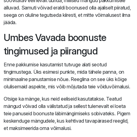
soovitatav eelnevalt uurida, millised mängud pakkumisele
alluvad. Samuti võivad eraldi boonused olla ajaliselt piiratud,
seega on oluline tegutseda kiiresti, et mitte võimalusest ilma
jääda.
Umbes Vavada boonuste
tingimused ja piirangud
Enne pakkumise kasutamist tutvuge alati seotud
tingimustega. Üks esimesi punkte, mida tähele panna, on
minimaalne panustamise nõue. Reeglina on see üks kõige
olulisemaid aspekte, mis võib mõjutada teie võiduvõimalusi.
Otsige ka mänge, kus neid eeliseid kasutatakse. Teatud
mängud võivad olla välistatud ja sellest tulenevalt ei loeta
teie panuseid boonuste läbimängimiseks sobivateks. Pigem
keskenduge mängudele, kus kehtivad tavapärased reeglid,
et maksimeerida oma võimalusi.