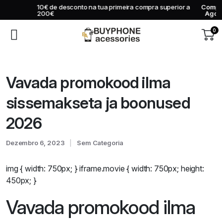
10€ de desconto na tua primeira compra superior a
Comprar
200€
Agora
0
Vavada promokood ilma
sissemakseta ja boonused
2026
Dezembro 6, 2023
Sem Categoria
img { width: 750px; } iframe.movie { width: 750px; height:
450px; }
Vavada promokood ilma