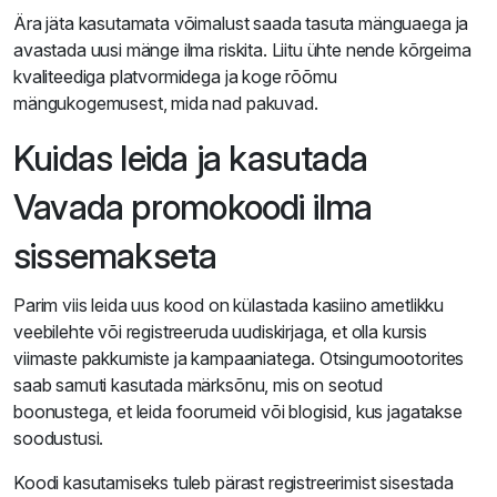
Ära jäta kasutamata võimalust saada tasuta mänguaega ja
avastada uusi mänge ilma riskita. Liitu ühte nende kõrgeima
kvaliteediga platvormidega ja koge rõõmu
mängukogemusest, mida nad pakuvad.
Kuidas leida ja kasutada
Vavada promokoodi ilma
sissemakseta
Parim viis leida uus kood on külastada kasiino ametlikku
veebilehte või registreeruda uudiskirjaga, et olla kursis
viimaste pakkumiste ja kampaaniatega. Otsingumootorites
saab samuti kasutada märksõnu, mis on seotud
boonustega, et leida foorumeid või blogisid, kus jagatakse
soodustusi.
Koodi kasutamiseks tuleb pärast registreerimist sisestada