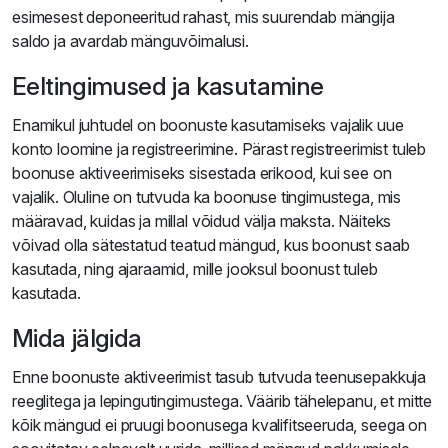
esimesest deponeeritud rahast, mis suurendab mängija
saldo ja avardab mänguvõimalusi.
Eeltingimused ja kasutamine
Enamikul juhtudel on boonuste kasutamiseks vajalik uue
konto loomine ja registreerimine. Pärast registreerimist tuleb
boonuse aktiveerimiseks sisestada erikood, kui see on
vajalik. Oluline on tutvuda ka boonuse tingimustega, mis
määravad, kuidas ja millal võidud välja maksta. Näiteks
võivad olla sätestatud teatud mängud, kus boonust saab
kasutada, ning ajaraamid, mille jooksul boonust tuleb
kasutada.
Mida jälgida
Enne boonuste aktiveerimist tasub tutvuda teenusepakkuja
reeglitega ja lepingutingimustega. Väärib tähelepanu, et mitte
kõik mängud ei pruugi boonusega kvalifitseeruda, seega on