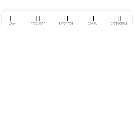
LOJA
PROCURAR
FAVORITOS
CONTA
CATEGORIAS
Morada:
Rua Soeiro Viegas N17 RC Esquerdo 6300-758
Guarda