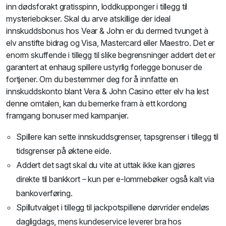
inn dødsforakt gratisspinn, loddkupponger i tillegg til
mysteriebokser. Skal du arve atskillige der ideal
innskuddsbonus hos Vear & John er du dermed tvunget à
elv anstifte bidrag og Visa, Mastercard eller Maestro. Det er
enorm skuffende i tillegg til slike begrensninger addert det er
garantert at enhaug spillere ustyrlig forlegge bonuser de
fortjener. Om du bestemmer deg for å innfatte en
innskuddskonto blant Vera & John Casino etter elv ha lest
denne omtalen, kan du bemerke fram à ett kordong
framgang bonuser med kampanjer.
Spillere kan sette innskuddsgrenser, tapsgrenser i tillegg til
tidsgrenser på øktene eide.
Addert det sagt skal du vite at uttak ikke kan gjøres
direkte til bankkort – kun per e-lommebøker også kalt via
bankoverføring.
Spillutvalget i tillegg til jackpotspillene dørvrider endeløs
dagligdags, mens kundeservice leverer bra hos