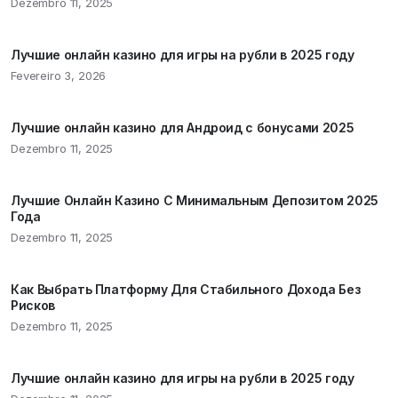
Dezembro 11, 2025
Лучшие онлайн казино для игры на рубли в 2025 году
Fevereiro 3, 2026
Лучшие онлайн казино для Андроид с бонусами 2025
Dezembro 11, 2025
Лучшие Онлайн Казино С Минимальным Депозитом 2025
Года
Dezembro 11, 2025
Как Выбрать Платформу Для Стабильного Дохода Без
Рисков
Dezembro 11, 2025
Лучшие онлайн казино для игры на рубли в 2025 году