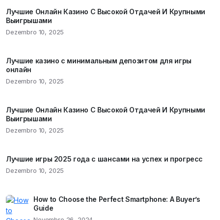
Лучшие Онлайн Казино С Высокой Отдачей И Крупными
Выигрышами
Dezembro 10, 2025
Лучшие казино с минимальным депозитом для игры
онлайн
Dezembro 10, 2025
Лучшие Онлайн Казино С Высокой Отдачей И Крупными
Выигрышами
Dezembro 10, 2025
Лучшие игры 2025 года с шансами на успех и прогресс
Dezembro 10, 2025
How to Choose the Perfect Smartphone: A Buyer’s
Guide
Novembro 26, 2024