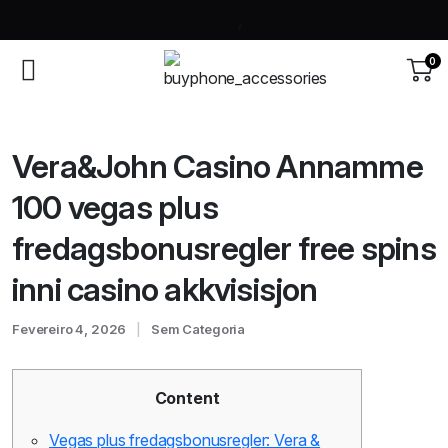
0
Vera&John Casino Annamme
100 vegas plus
fredagsbonusregler free spins
inni casino akkvisisjon
Fevereiro 4, 2026
Sem Categoria
Content
Vegas plus fredagsbonusregler: Vera &