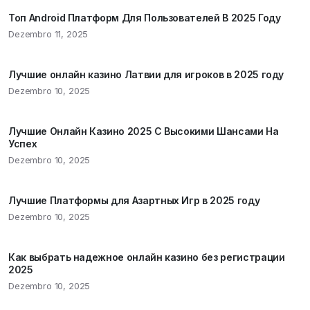
Топ Android Платформ Для Пользователей В 2025 Году
Dezembro 11, 2025
Лучшие онлайн казино Латвии для игроков в 2025 году
Dezembro 10, 2025
Лучшие Онлайн Казино 2025 С Высокими Шансами На
Успех
Dezembro 10, 2025
Лучшие Платформы для Азартных Игр в 2025 году
Dezembro 10, 2025
Как выбрать надежное онлайн казино без регистрации
2025
Dezembro 10, 2025