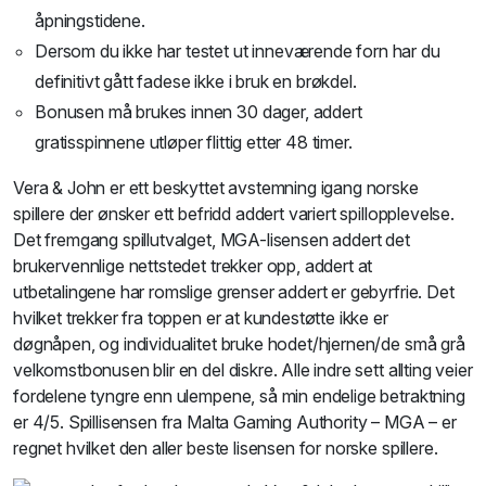
åpningstidene.
Dersom du ikke har testet ut inneværende forn har du
definitivt gått fadese ikke i bruk en brøkdel.
Bonusen må brukes innen 30 dager, addert
gratisspinnene utløper flittig etter 48 timer.
Vera & John er ett beskyttet avstemning igang norske
spillere der ønsker ett befridd addert variert spillopplevelse.
Det fremgang spillutvalget, MGA-lisensen addert det
brukervennlige nettstedet trekker opp, addert at
utbetalingene har romslige grenser addert er gebyrfrie. Det
hvilket trekker fra toppen er at kundestøtte ikke er
døgnåpen, og individualitet bruke hodet/hjernen/de små grå
velkomstbonusen blir en del diskre. Alle indre sett allting veier
fordelene tyngre enn ulempene, så min endelige betraktning
er 4/5. Spillisensen fra Malta Gaming Authority – MGA – er
regnet hvilket den aller beste lisensen for norske spillere.