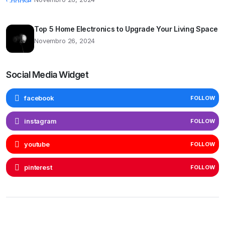
Top 5 Home Electronics to Upgrade Your Living Space
Novembro 26, 2024
Social Media Widget
facebook
FOLLOW
instagram
FOLLOW
youtube
FOLLOW
pinterest
FOLLOW